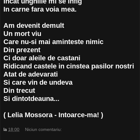
Incat unghiile mi se infig
In carne fara voia mea.
Am devenit demult
Un mort viu
Care nu-si mai aminteste nimic
Din prezent
Ci doar aleile de castani
Ridicand castele in cinstea pasilor nostri
Atat de adevarati
Si care vin de undeva
Din trecut
Si dintotdeauna...
( Lelia Mossora - Intoarce-ma! )
la
18:00
Niciun comentariu: